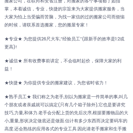
搬家公司，在联邦和安省注册，对搬家的各个事项都了如指
掌，本着诚信，专业，快捷的宗旨来为大家提供搬家服务，当
大家为怕上当受骗而苦脑，为找一家信的过的搬家公司而烦恼
的时候，请联系首选搬家，您的搬屋专家！
★专业★ 为您提供26尺大车,“经验员工”(跟新手的效率是1:2或
更高)!
★诚信★ 所有收费事前讲定，不会临时起价，保障大家的利
益！
★快捷★ 为你提供专业的搬家建议，为您省时省力！
★熟手员工★ 我们称之为老手,别以为搬家是一件简单的事,叫几
个朋友或者亲戚就可以搞定(只有几个箱子除外),它也是要讲究
技巧,力量,和体力.老手会分配上货的先后次序,根据要搬物品的大
小,重量,形状决定做底还是做面.估计有多少东西而决定要码车的
高度.还会熟练的应用各式的专业工具.因此请老手搬家和生手搬